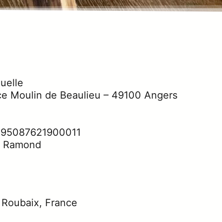
duelle
e Moulin de Beaulieu – 49100 Angers
 95087621900011
s Ramond
 Roubaix, France